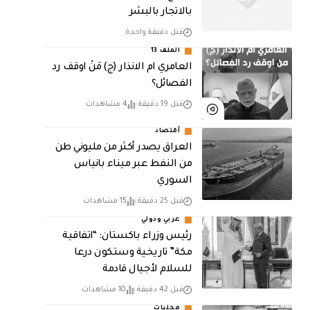
بالاتجار بالبشر
قبل دقيقة واحدة
الملف 13
العامري ام الانذار (ج) مَنْ اوقف رد
الفصائل؟
قبل 19 دقيقة
4 مشاهدات
أقتصاد
العراق يصدر أكثر من مليوني طن
من النفط عبر ميناء بانياس
السوري
قبل 25 دقيقة
15 مشاهدات
عربي ودولي
رئيس وزراء باكستان: “اتفاقية
مكة” تاريخية وستكون درعا
للسلام لأجيال قادمة
قبل 42 دقيقة
10 مشاهدات
محليات