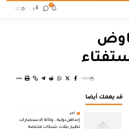
9
أأ
فاوض
ستفتاء
شارك
قد يهمك أيضا
أمن
إحداهن دولية.. وكالة الاستخبارات
تطيح بثلاث شبكات مختصة