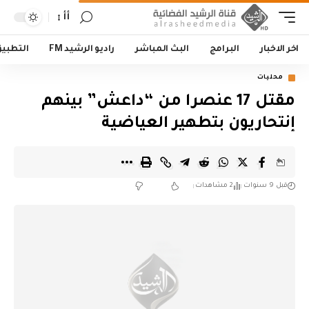
أأ
اخر الاخبار
البرامج
البث المباشر
راديو الرشيد FM
التطبي
محليات
مقتل 17 عنصرا من “داعش” بينهم
إنتحاريون بتطهير العياضية
قبل 9 سنوات
2 مشاهدات