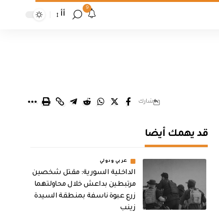
9
أأ
شارك
قد يهمك أيضا
عربي ودولي
الداخلية السورية: مقتل شخصين
مرتبطين بداعش خلال محاولتهما
زرع عبوة ناسفة بمنطقة السيدة
زينب