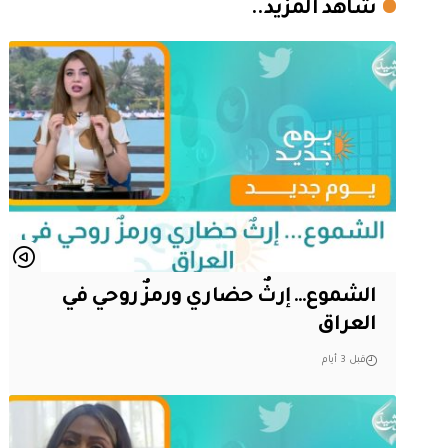
شاهد المزيد..
الشموع… إرثٌ حضاري ورمزٌ روحي في
العراق
قبل 3 أيام