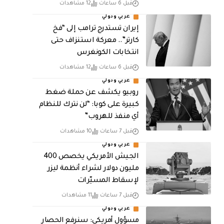
قبل 6 ساعات
12 مشاهدات
عربي ودولي
إيران تستدرج ترامب إلى “فخ
كارتر”.. معركة استنزاف حتى
انتخابات الكونغرس
قبل 6 ساعات
12 مشاهدات
عربي ودولي
روبيو يكشف عن حملة ضغط
كبيرة على كوبا: “لن نترك للنظام
أي منفذ للهروب”
قبل 7 ساعات
10 مشاهدات
عربي ودولي
الجيش الأمريكي يخصص 400
مليون دولار لشراء أنظمة ليزر
لإسقاط المسيّرات
قبل 7 ساعات
11 مشاهدات
عربي ودولي
مسؤول أمريكي: سنرفع الحصار