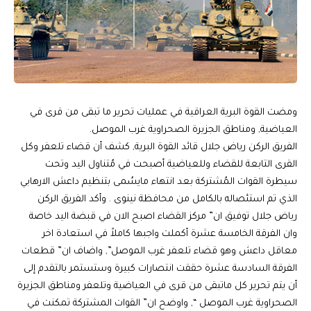
ومضت القوة البرية العراقية في عمليات تحرير ما تبقى من قرى في
العياضية, ومناطق الجزيرة الصحراوية غرب الموصل.
الفريق الركن رياض جلال قائد القوة البرية, كشف أن قضاء تلعفر وكل
القرى التابعة للقضاء وللعياضية أصبحت في مُتناول اليد وتحت
سيطرة القوات المُشتركة بعد انتهاء مايسُمى بتنظيم داعش الارهابي
الذي تم استئصاله بالكامل من محافظة نينوى . وأكد الفريق الركن
رياض جلال توفيق ان” مركز القضاء اصبح الان في قبضة اليد خاصة
وان الفرقة الخامسة عشرة أكملت واجبها كاملاً في استعادة اخر
معاقل داعش وهو قضاء تلعفر غرب الموصل”, واضاف ان” قطعات
الفرقة السادسة عشرة حققت انتصارات كبيرة وستستمر بالتقدم إلى
أن يتم تحرير كل ماتبقى من قرى في العياضية وتلعفر ومناطق الجزيرة
الصحراوية غرب الموصل “, واوضح ان” القوات المشتركة تمكنت في