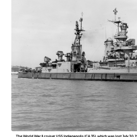
The World War II cruiser USS Indianapolis (CA 35), which was lost July 30, 19