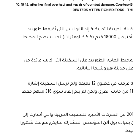
10, 1945, after her final overhaul and repair of combat damage. Courtesy Bu
REUTERS ATTENTION EDITORS - THIS
نة الحربية الأمريكية إنديانابوليس التي أغرقها طوربيد
ياباني في الأيام الأخيرة من الحرب العالمية الثانية على عمق أكثر من 18000 قدم (5.5 كيلومترات) تحت سطح المحيط
ة في 30 يوليو تموز 1945 في شمال المحيط الهادي الطوربيد على السفينة التي كانت عائدة من
ى مدينة هيروشيما اليابانية.
وقالت قيادة تاريخ البحرية والتراث في واشنطن إن السفينة غرقت في غضون 12 دقيقة ولم ترسل السفينة إشارة
استغاثة. ونجا نحو 800 من طاقم السفينة المؤلف من 1196 من حادث الغرق ولكن لم يتم إنقاذ سوى 316 منهم فقط
وبعدما كشف مؤرخ من البحرية عن معلومات جديدة في 2016 عن التحركات الأخيرة للسفينة الحربية والتي أشارت إلى
ين بقيادة بول ألن المؤسس المشارك لمايكروسوفت شهورا