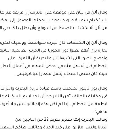
وقال ألن في بيان على موقعة على الانترنت إن فريقه عثر ع
باستخدام سفينة مزودة بمعدات يمكنها الوصول إلى بعض أ
من ألن ألا يكشف بالضبط عن الموقع وأن يظل ذلك طي ال
وقال ألن إن الاكتشاف كان تجربة متواضعة ووسيلة لتكري
بحارة يرى أنهم لعبوا دورا محوريا في الحرب العالمية الثانية.
وتوضح الصور التي نشرها ألن والبحرية أن التعرف على
الحطام كان أسهل منه في بعض المهام في أعماق البحار
حيث كان بعض الحطام يحمل شعار إنديانابوليس .
وقال بول تايلور المتحدث باسم قيادة تاريخ البحرية والتراث
في مقابلة بالهاتف “من النادر جدا أن تجد اسم السفينة عل
قطعة من الحطام… إذا لم تكن هذه إنديانابوليس فلا أعرف
ما هي”.
وقالت البحرية إنها تعتزم تكريم 22 من الناجين من
إنديانابوليس مازالوا على قيد الحياة وعائلات طاقم السفينة