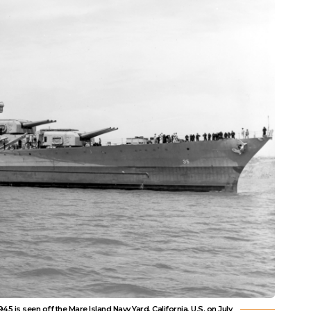
45 is seen off the Mare Island Navy Yard, California, U.S. on July