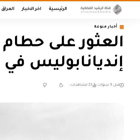
الرئيسية
اخر الاخبار
العراق
أخبار منوعة
العثور على حطام ا
إنديانابوليس في 
قبل 9 سنوات
23 مشاهدات