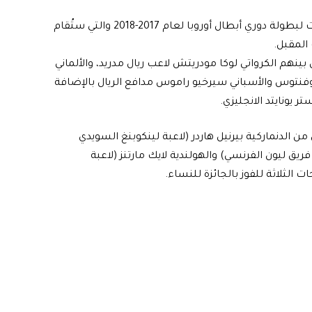
وستُقدم جائزة هذا العام خلال مراسم قرعة دور المجموعات لبطولة دوري أبطال أوروبا لعام 2017-2018 والتي ستُقام
نهم الكرواتي لوكا مودريتش لاعب ريال مدريد، والألماني
م يوفنتوس والأسباني سيرخيو راموس مدافع الريال بالإضافة
 يونايتد الانجليزي.
الدنماركية بيرنيل هاردر (لاعبة لينكوبنغ السويدي
ريق ليون الفرنسي) والهولندية لايك مارتنز (لاعبة
الثلاثة للفوز بالجائزة للنساء.