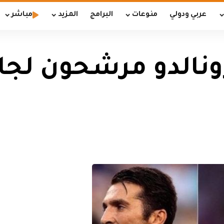
عربي ودولي
منوعات
البرامج
المزيد
مباشر
نالدو مرشحون لجا