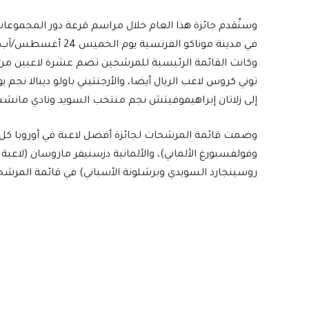
في مدينة موناكو الفرنسية يوم الخميس 24 أغسطس/آب المقبل.
وكانت القائمة الرئيسية للمرشحين تضم عشرة لاعبين من بي
توني كروس لاعب الريال أيضا، والأرجنتيني باولو ديبالا نج
إلى زلاتان إبراهيموفيتش نجم منتخب السويد ونادي مانشستر
وضمت قائمة المرشحات لجائزة أفضل لاعبة في أوروبا كل من 
وفولفسبورغ الألماني)، والألمانية دزسنيفر ماروسان (لاعبة ف
روسينجارد السويدي وبرشلونة الأسباني) في قائمة المرشحات 