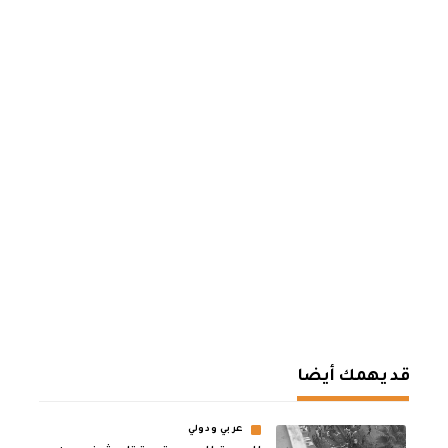
قد يهمك أيضا
عربي ودولي