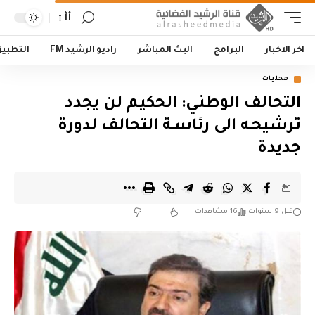
أأ
اخر الاخبار
البرامج
البث المباشر
راديو الرشيد FM
التطبي
محليات
التحالف الوطنـي: الحكيـم لن يجدد
ترشيحـه الى رئاسـة التحالف لدورة
جديدة
قبل 9 سنوات
16 مشاهدات