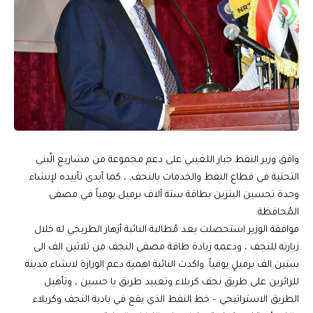
وافق وزير النفط جبار اللعيبي على دعم مجموعة من مشاريع الُبنى
التحتية في قطاع النفط والخدمات بالنجف, ، كما أبدى تأييده لإنشاء
وحدة تحسين البنزين بطاقة ستة آلاف برميل يومياً في مصفى
المُحافظة.
موافقة الوزير استحصلت بعد مُطالبة النائبة أزهار الطريحي له خلال
زيارته للنجف ، ودعمه زيادة طاقة مصفى النجف من ثلاثين الف الى
ستين الف برميلٍ يومياً. واكدت النائبة اهمية دعم الوزارة لانشاء مدينة
للزائرين على طريق نجف كربلاء وتعبيد طريق يا حسين ، وتأهيل
الطريق الاستراتيجي – خط النفط الذي يقع في بادية النجف وكربلاء