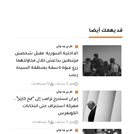
قد يهمك أيضا
عربي ودولي
الداخلية السورية: مقتل شخصين
مرتبطين بداعش خلال محاولتهما
زرع عبوة ناسفة بمنطقة السيدة
زينب
قبل 3 ساعات
12 مشاهدات
عربي ودولي
إيران تستدرج ترامب إلى “فخ كارتر”..
معركة استنزاف حتى انتخابات
الكونغرس
قبل 3 ساعات
9 مشاهدات
عربي ودولي