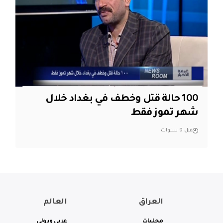
100 حالة قتل وخطف في بغداد خلال
شهر تموز فقط
قبل 9 سنوات
العراق
العالم
محليات
عربي ودولي