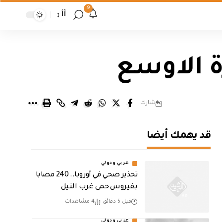
9
أأ
ة الاوسع
شارك
قد يهمك أيضا
عربي ودولي
تحذير صحي في أوروبا.. 240 مصابا
بفيروس حمى غرب النيل
قبل 5 دقائق
4 مشاهدات
عربي ودولي