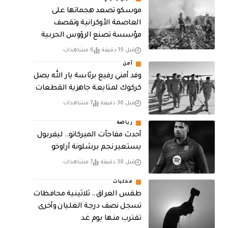
موسكو تصعد هجماتها على
العاصمة الأوكرانية وتقصف
مؤسسة تصنع الرؤوس الحربية
قبل 19 دقيقة
6 مشاهدات
أمن
وفد أمني رفيع برئاسة يار الله يصل
كركوك لمتابعة جاهزية القطعات
قبل 36 دقيقة
7 مشاهدات
رياضة
أحدث مفاجآت الميركاتو.. ليفربول
يستعير نجم برشلونة أراوخو
قبل 38 دقيقة
7 مشاهدات
محليات
طقس العراق.. ثلاثينية محافظات
تسجل نصف درجة الغليان وأخرى
تقترب منها يوم غد