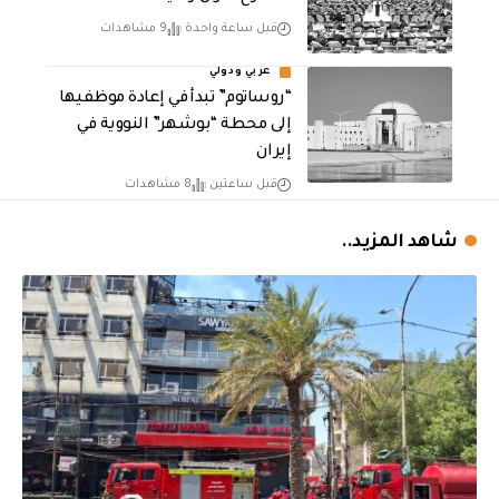
قبل ساعة واحدة
9 مشاهدات
عربي ودولي
“روساتوم” تبدأ في إعادة موظفيها
إلى محطة “بوشهر” النووية في
إيران
قبل ساعتين
8 مشاهدات
شاهد المزيد..