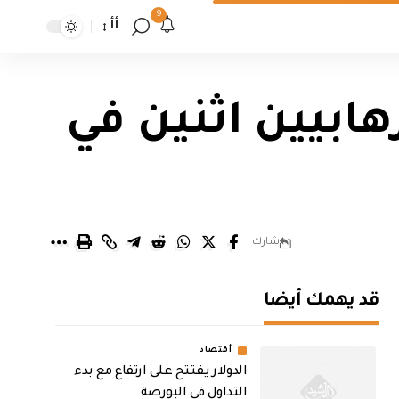
9
أأ
ابيين اثنين في
شارك
قد يهمك أيضا
أقتصاد
الدولار يفتتح على ارتفاع مع بدء
التداول في البورصة