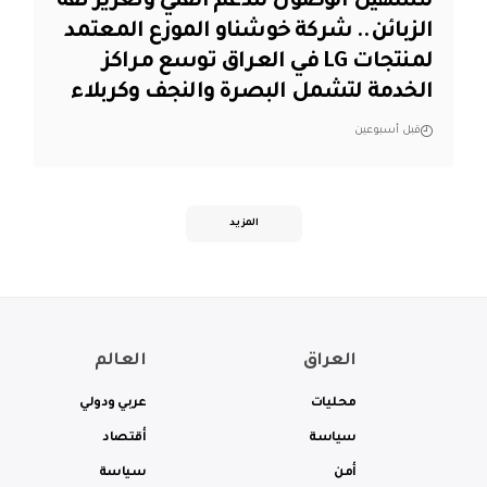
لتسهيل الوصول للدعم الفني وتعزيز ثقة
الزبائن.. شركة خوشناو الموزع المعتمد
لمنتجات LG في العراق توسع مراكز
الخدمة لتشمل البصرة والنجف وكربلاء
قبل أسبوعين
المزيد
العراق
العالم
محليات
عربي ودولي
سياسة
أقتصاد
أمن
سياسة