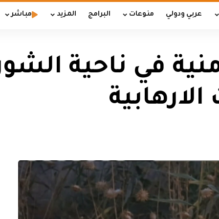
عربي ودولي
منوعات
البرامج
المزيد
مباشر
منية في ناحية الشو
الارهابية