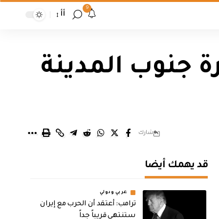
9
أأ
رة جنوب المدينة
شارك
قد يهمك أيضا
عربي ودولي
‏ترامب: أعتقد أن الحرب مع إيران
ستنتهي قريباً جداً