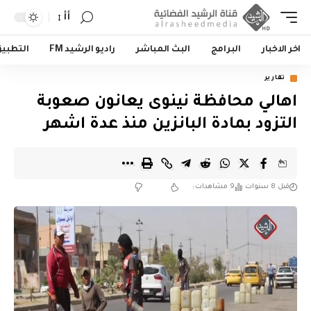
أأ
اخر الاخبار
البرامج
البث المباشر
راديو الرشيد FM
التطبي
تقارير
اهالي محافظة نينوى يعانون صعوبة
التزود بمادة البانزين منذ عدة اشهر
قبل 8 سنوات
9 مشاهدات