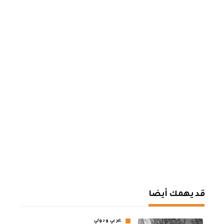
قد يهمك أيضا
عربي ودولي