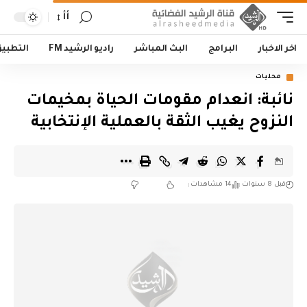
أأ
اخر الاخبار
البرامج
البث المباشر
راديو الرشيد FM
التطبي
محليات
نائبة: انعدام مقومات الحياة بمخيمات
النزوح يغيب الثقة بالعملية الإنتخابية
قبل 8 سنوات
14 مشاهدات