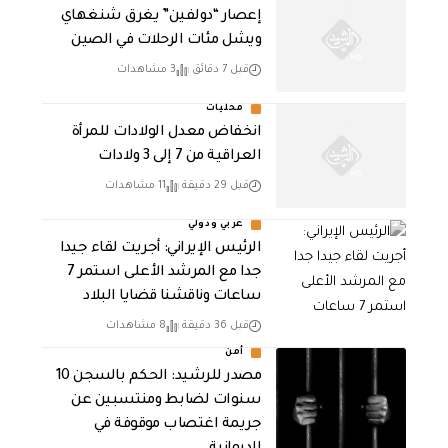
إعصار “دولفين” يغرق شنغهاي
ويشل مئات الرحلات في الصين
قبل 7 دقائق
3 مشاهدات
محليات
انخفاض معدل الولادات للمرأة
العراقية من 7 إلى 3 ولادات
قبل 29 دقيقة
11 مشاهدات
عربي ودولي
الرئيس الإيراني: أجريت لقاء جيدا
جدا مع المرشد الأعلى استمر 7
ساعات وناقشنا قضايا البلاد
قبل 36 دقيقة
8 مشاهدات
أمن
مصدر للرشيد: الحكم بالسجن 10
سنوات لضابط ومنتسبين عن
جريمة اغتصاب موقوفة في