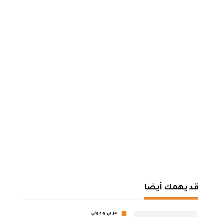
قد يهمك أيضا
عربي ودولي